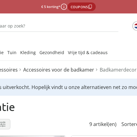
€ 5 korting*
COUPON5
ie
Tuin
Kleding
Gezondheid
Vrije tijd & cadeaus
ssoires
Accessoires voor de badkamer
Badkamerdecor
Onze merken
Onze merken
Onze merken
Onze merken
Onze merken
Laat u ins
Laat u ins
Laat u ins
Laat u ins
Laat u ins
 uitverkocht. Hopelijk vindt u onze alternatieven net zo moo
jes & afdruipmatten
gsmiddelen binnen
s voor de badkamer
hoeden
emiddelen
jes & -stoppen
ddelen
ccessoires
s
tie
els & sponzen
len
s
ees
9 artikel(en)
Sorter
n
xtiel