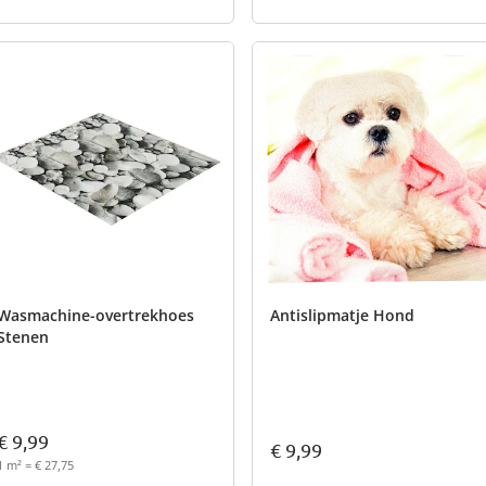
Wasmachine-overtrekhoes
Antislipmatje Hond
Stenen
€ 9,99
€ 9,99
1 m² = € 27,75