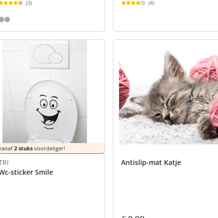
(4)
(3)
vanaf
2 stuks
voordeliger!
TRI
Antislip-mat Katje
Wc-sticker Smile