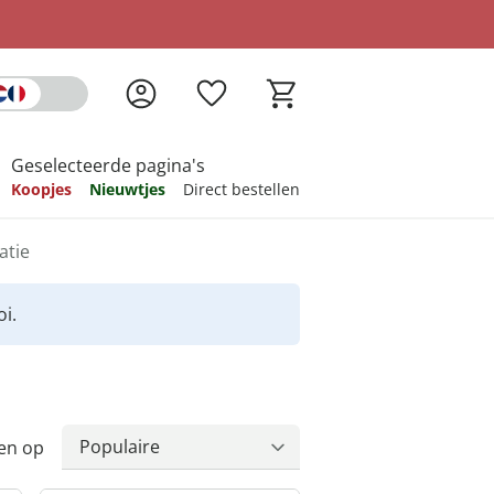
Geselecteerde pagina's
Koopjes
Nieuwtjes
Direct bestellen
atie
pireren
pireren
pireren
pireren
pireren
i.
en op