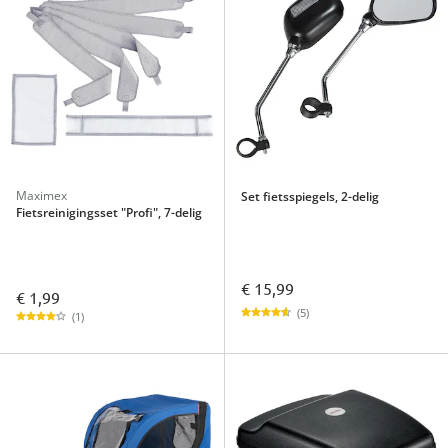
Maximex
Set fietsspiegels, 2-delig
Fietsreinigingsset "Profi", 7-delig
€ 15,99
€ 1,99
(5)
(1)