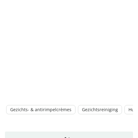
Gezichts- & antirimpelcrèmes
Gezichtsreiniging
Hui