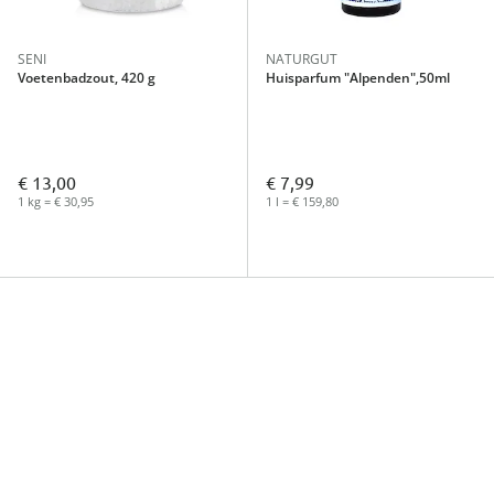
SENI
NATURGUT
Voetenbadzout, 420 g
Huisparfum "Alpenden",50ml
€ 13,00
€ 7,99
1 kg = € 30,95
1 l = € 159,80