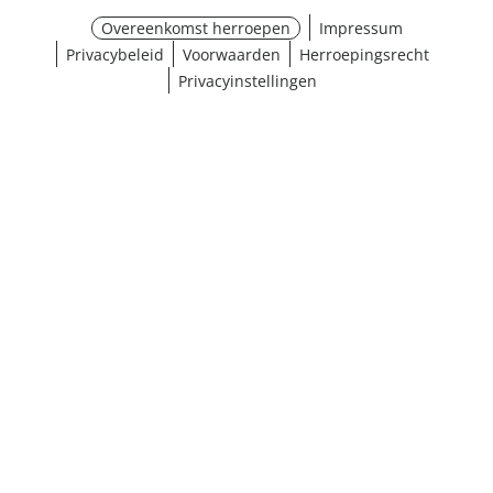
Overeenkomst herroepen
Impressum
Privacybeleid
Voorwaarden
Herroepingsrecht
Privacyinstellingen
¹ Klik hier voor de inwisselvoorwaarden
Sluiten
Resultaten weergeven (21)