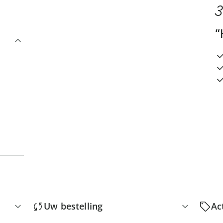
3
“
Uw bestelling
Ac