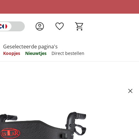
Geselecteerde pagina's
Koopjes
Nieuwtjes
Direct bestellen
pireren
pireren
pireren
pireren
pireren
cht rollator, aluminium, met
 - AT51006 antraciet gem.
Artikelnummer 6571964