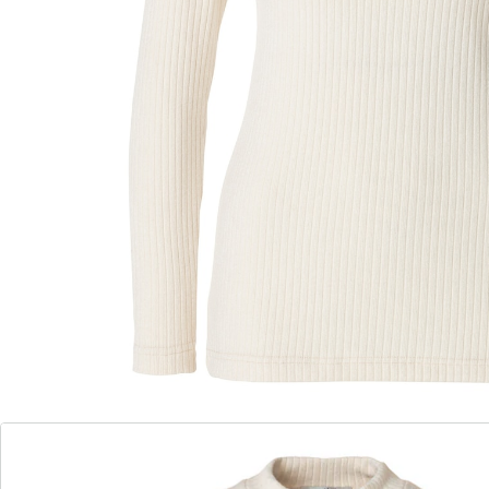
Leverbaar binnen 4-5 werkdagen
De ideale trui voor stijlvolle gezelligheid!
zacht, geribbeld materiaal
Optimaal draagcomfort
comfortabele pasvorm
hoogwaardige afwerking
tijdloos en veelzijdig
Ervaar ultiem comfort met deze tijdloze klassieke trui.
Het zachte, geribbelde materiaal is comfortabel om te
dragen en kan op verschillende manieren worden
gecombineerd. Met zijn ontspannen pasvorm en
hoogwaardige afwerking brengt deze trui je elke dag in
stijl door. Op kantoor, in je vrije tijd of bij speciale
gelegenheden - hij past zich aan elke look aan en biedt
je altijd de perfecte hoeveelheid gezelligheid. Een
essentiële basic voor je garderobe die tijdloze stijl en