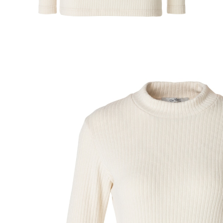
€ 29,99
incl. btw en plus
Verzendkosten
Variant
crème
Maat
In het Winkelmandje