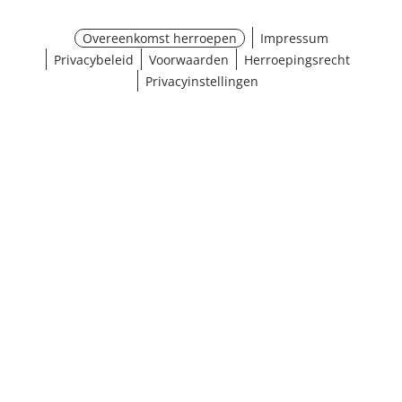
Overeenkomst herroepen
Impressum
Privacybeleid
Voorwaarden
Herroepingsrecht
Privacyinstellingen
Maat selecteren
¹ Klik hier voor de inwisselvoorwaarden
Sluiten