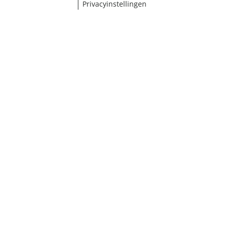
Privacyinstellingen
¹ Klik hier voor de inwisselvoorwaarden
Sluiten
Resultaten weergeven (87)