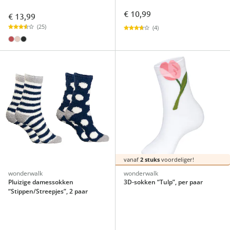
€ 10,99
€ 13,99
(25)
(4)
vanaf
2 stuks
voordeliger!
wonderwalk
wonderwalk
Pluizige damessokken
3D-sokken “Tulp”, per paar
“Stippen/Streepjes”, 2 paar