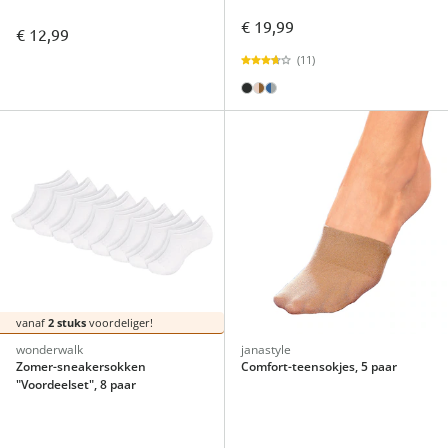
€ 19,99
€ 12,99
(11)
vanaf
2 stuks
voordeliger!
wonderwalk
janastyle
Zomer-sneakersokken
Comfort-teensokjes, 5 paar
"Voordeelset", 8 paar