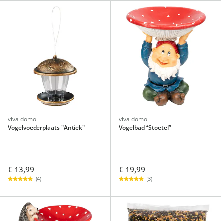
viva domo
viva domo
Vogelvoederplaats "Antiek"
Vogelbad “Stoetel”
€ 13,99
€ 19,99
(4)
(3)