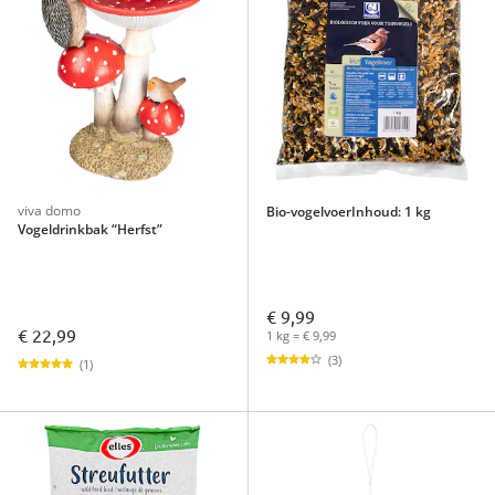
viva domo
Bio-vogelvoerInhoud: 1 kg
Vogeldrinkbak “Herfst”
€ 9,99
€ 22,99
1 kg = € 9,99
(3)
(1)