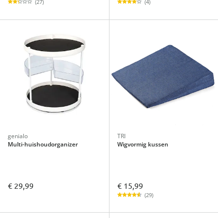
(27)
(4)
genialo
TRI
Multi-huishoudorganizer
Wigvormig kussen
€ 15,99
€ 29,99
(29)