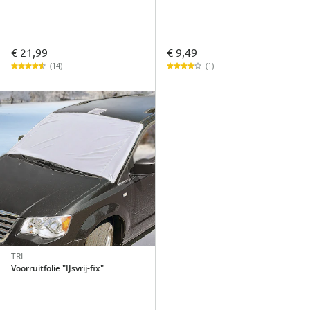
€ 21,99
€ 9,49
(14)
(1)
TRI
Voorruitfolie "IJsvrij-fix"