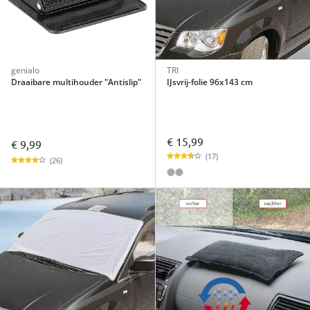
genialo
TRI
Draaibare multihouder "Antislip"
IJsvrij-folie 96x143 cm
€ 15,99
€ 9,99
(17)
(26)