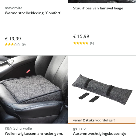
mayenvital
Stuurhoes van lamsvel beige
Warme stoelbekleding "Comfort'
€ 15,99
€ 19,99
(6)
(9)
vanaf
2 stuks
voordeliger!
K&N Schurwolle
genialo
Wollen wigkussen antraciet gem.
Auto-ontvochtigingskussentje