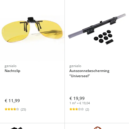
genialo
genialo
Nachtclip
Autozonnebescherming
“Universeel”
€ 19,99
€ 11,99
1 m² = € 19,04
(25)
(2)