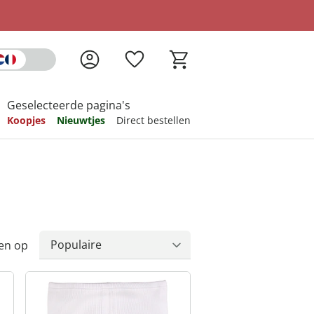
Geselecteerde pagina's
Koopjes
Nieuwtjes
Direct bestellen
pireren
pireren
pireren
pireren
pireren
en op