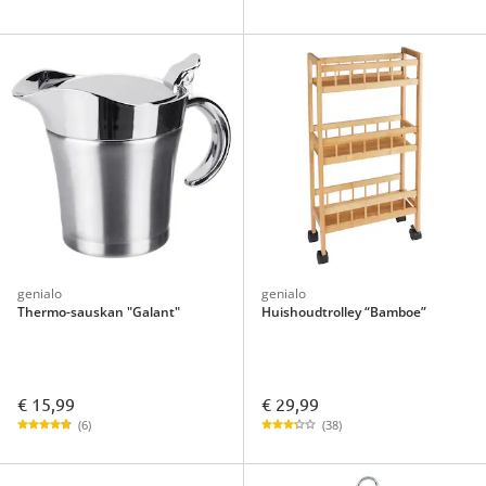
genialo
genialo
Thermo-sauskan "Galant"
Huishoudtrolley “Bamboe”
€ 15,99
€ 29,99
(6)
(38)