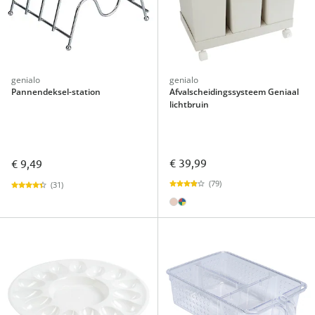
genialo
genialo
Pannendeksel-station
Afvalscheidingssysteem Geniaal
lichtbruin
€ 39,99
€ 9,49
(79)
(31)