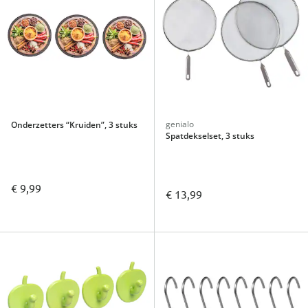
genialo
Onderzetters “Kruiden”, 3 stuks
Spatdekselset, 3 stuks
€ 9,99
€ 13,99