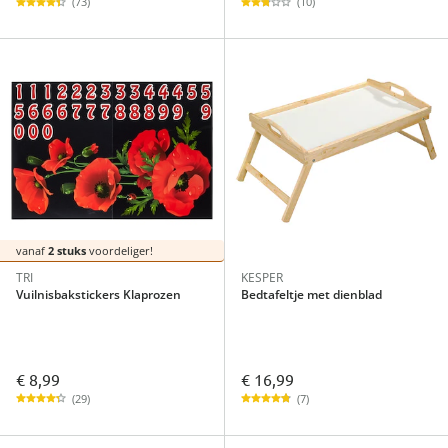
(73)
(10)
vanaf
2 stuks
voordeliger!
TRI
KESPER
Vuilnisbakstickers Klaprozen
Bedtafeltje met dienblad
€ 8,99
€ 16,99
(29)
(7)