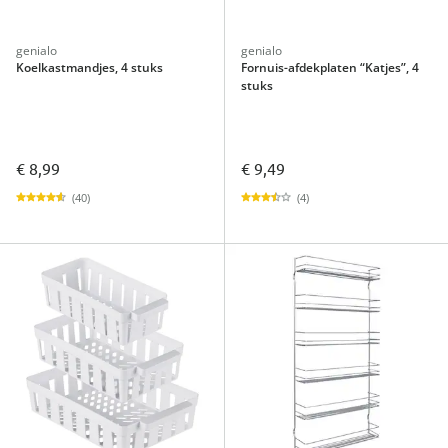
genialo
genialo
Koelkastmandjes, 4 stuks
Fornuis-afdekplaten “Katjes”, 4
stuks
€ 8,99
€ 9,49
(40)
(4)