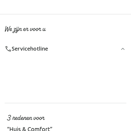
We zijn er voor u
Servicehotline
3 redenen voor
“Huis & Comfort”