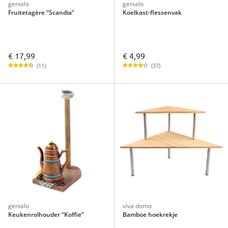
genialo
genialo
Fruitetagère “Scandia”
Koelkast-flessenvak
€ 17,99
€ 4,99
(11)
(37)
genialo
viva domo
Keukenrolhouder “Koffie”
Bamboe hoekrekje