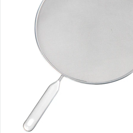
We zijn er voor u
Servicehotline
3 redenen voor
“Huis & Comfort”
Gratis kopen op rekening