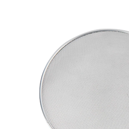
€ 6,49
incl. btw en plus
Verzendkosten
In het Winkelmandje
Leverbaar binnen 4-5 werkdagen
Bakken zonder spetters!
Stoor u niet langer aan opspattend vet. Dit spatdeksel
houdt uw kookplaat, keuken en kleding schoon, zelfs
als het er verhit aan toe gaat. Met handige greep.
Details