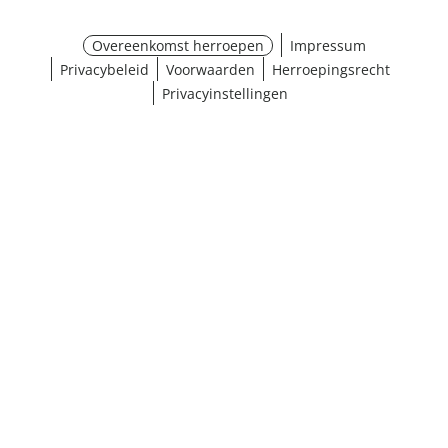
Overeenkomst herroepen
Impressum
Privacybeleid
Voorwaarden
Herroepingsrecht
Privacyinstellingen
¹ Klik hier voor de inwisselvoorwaarden
Sluiten