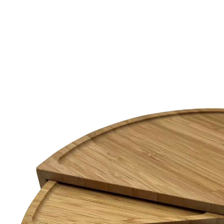
€ 29,99
incl. btw en plus
Verzendkosten
In het Winkelmandje
Leverbaar binnen 4-5 werkdagen
Zo ziet smakelijk eten eruit!
3 niveaus in elkaar te schuiven
met 2 messen en serveervork
De mooiste manier om te serveren: op deze
snackschaal van duurzaam bamboe kunt u worst, kaas,