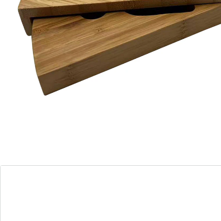
druiven enz. stijlvol schikken. Geleverd inclusief
serveervork, kaasmes en parmezaan- breker! De 3
niveaus kunnen ruimtebesparend in elkaar worden
geschoven. Ideaal voor een buffet, lunch, feest ... of
gewoon voor het dagelijkse avondmaal! Geopend:
(ØxH) 33 x 4 cm.
Details
Opmerkingen & producent
Beoordelingen