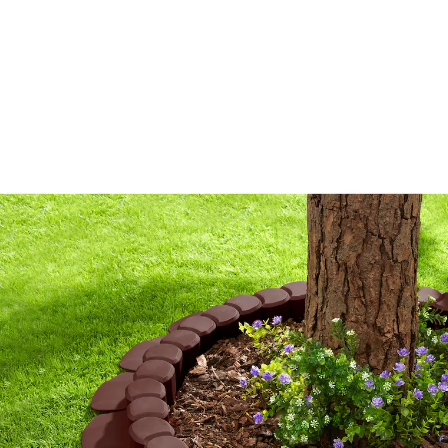
€ 23,99
1 m = € 22,21
incl. btw en plus
Verzendkosten
In het Winkelmandje
Leverbaar binnen 4-5 werkdagen
Geen graskantschaar meer nodig!
Had u ooit kunnen denken, dat u op een dag
grasmaaien nog eens leuk zou vinden? Wanneer u de
flexi-maairand langs de rand van uw gazon uitlegt, is
het eindelijk zover! Want hiermee bakent u uw gazon,
bloemperken of struiken netjes af, zodat ze makkelijk
te onderhouden zijn en u met de grasmaaier vrij spel
heeft. De losse elementen kunnen willekeurig tegen