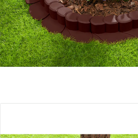
elkaar worden gelegd. En u kunt er zelfs lelijke kabels
mee verdoezelen door ze er gewoon onder te leggen.
Bevestiging met grondspiesen. Ook creatieve bochten
mogelijk, weerbestendig.
Afmetingen:
1 element = ca. 13,5 cm lang, 6,5 cm hoog
Grondspies
: Lengte: ca. 17,5 cm
1 set = 8 delen = een totale lengte van 108 cm
Details
Opmerkingen & producent