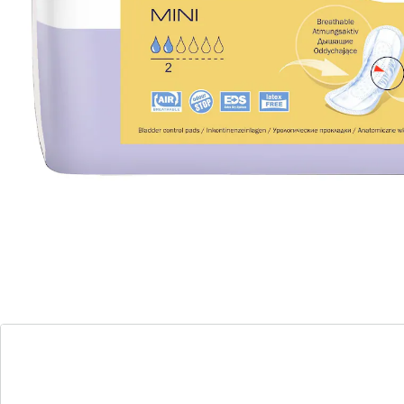
Dit anatomisch gevormd, ademend
incontinentieverband past zich optimaal aan uw
lichaam aan! Dankzij de anti-lek bescherming opzij
biedt het verband rondom betrouwbaar bescherming.
Bovendien neemt het goed absorberende,
antibacteriële materiaal vocht snel op en houdt het
vast in de kern. Voor hem en haar!
Details
Opmerkingen & producent
Beoordelingen