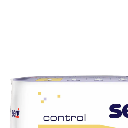
€ 7,99
incl. btw en plus
Verzendkosten
Variant
Mini
+ 1
In het Winkelmandje
Leverbaar binnen 4-5 werkdagen
🤫
Discrete levering
Voor uw comfort en bescherming!