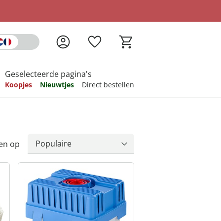
Geselecteerde pagina's
Koopjes
Nieuwtjes
Direct bestellen
pireren
pireren
pireren
pireren
pireren
en op