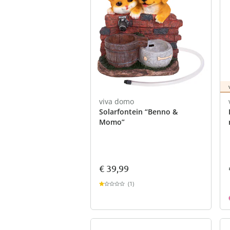
viva domo
Solarfontein “Benno &
Momo”
€ 39,99
(1)