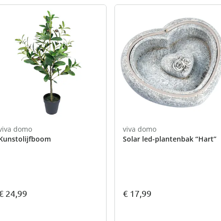
viva domo
viva domo
Kunstolijfboom
Solar led-plantenbak “Hart”
€ 24,99
€ 17,99