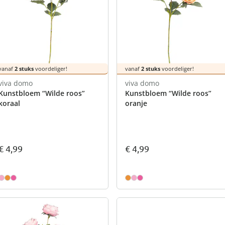
vanaf
2 stuks
voordeliger!
vanaf
2 stuks
voordeliger!
viva domo
viva domo
Kunstbloem “Wilde roos”
Kunstbloem “Wilde roos”
koraal
oranje
€ 4,99
€ 4,99