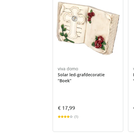
viva domo
Solar led-grafdecoratie
“Boek”
€ 17,99
(1)