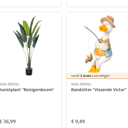
vanaf
2 stuks
voordeliger!
viva domo
viva domo
Kunstplant “Reizigersboom”
Randzitter “Vissende Victor”
€ 36,99
€ 9,49