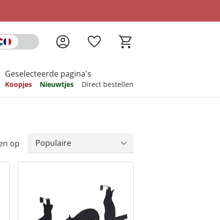
Geselecteerde pagina's
Koopjes
Nieuwtjes
Direct bestellen
pireren
pireren
pireren
pireren
pireren
en op