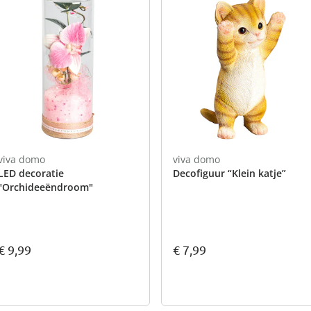
viva domo
viva domo
LED decoratie
Decofiguur “Klein katje”
"Orchideeëndroom"
€ 9,99
€ 7,99