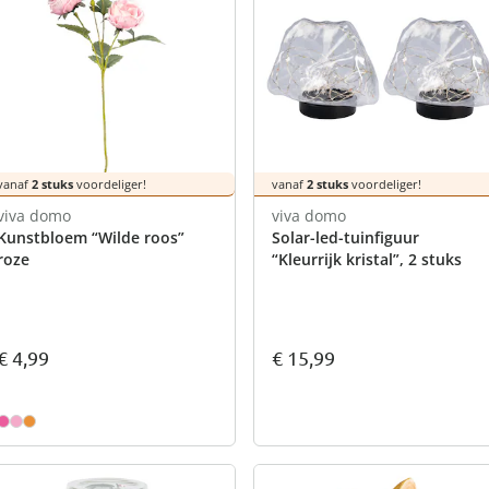
vanaf
2 stuks
voordeliger!
vanaf
2 stuks
voordeliger!
viva domo
viva domo
Kunstbloem “Wilde roos”
Solar-led-tuinfiguur
roze
“Kleurrijk kristal”, 2 stuks
€ 15,99
€ 4,99