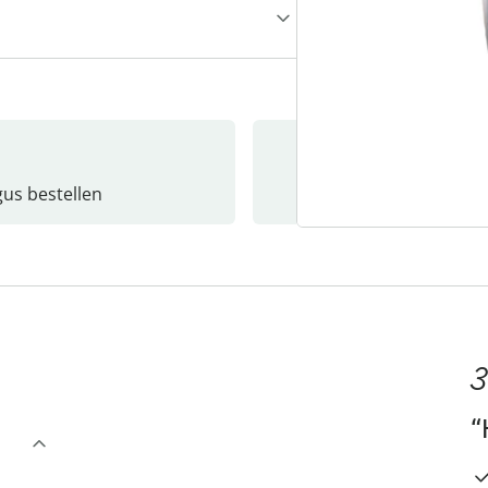
gus bestellen
Catalo
3
“