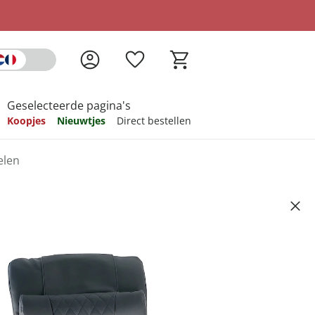
Geselecteerde pagina's
Koopjes
Nieuwtjes
Direct bestellen
elen
pireren
pireren
pireren
pireren
pireren
0
ndkosten