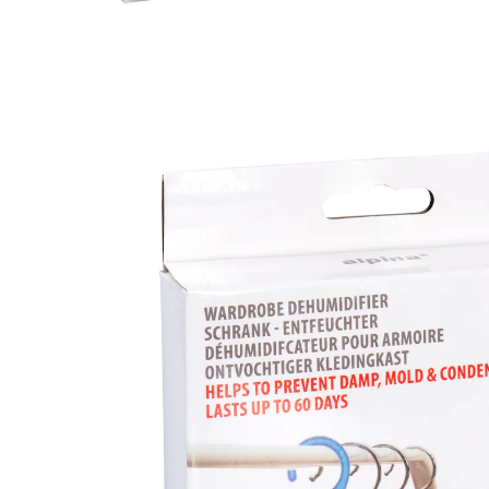
€ 7,99
incl. btw en plus
Verzendkosten
€ 6,99
slechts
vanaf
2
stuks
1
In het Winkelmandje
Leverbaar binnen 4-5 werkdagen
Topklimaat in de kast!
werkt tot 60 dagen