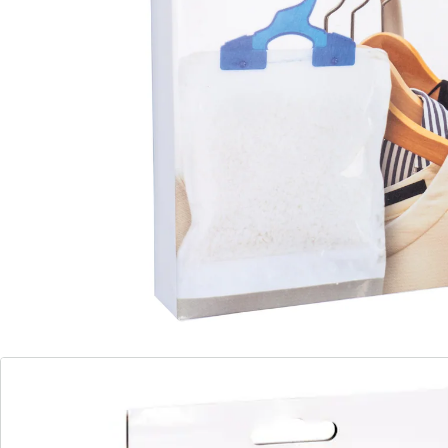
incl. wateropvangzakje
Deze praktische luchtontvochtiger zorgt voor een fris,
droog klimaat in je kledingkast. Met een inhoud van
ongeveer 210 g en een waterabsorptie tot 450 ml helpt
het op betrouwbare wijze vocht, schimmel, condens en
muffe geurtjes te voorkomen. De zak absorbeert
effectief overtollig vocht en kan gewoon worden
opgehangen aan de geïntegreerde hanger - zonder
elektriciteit of moeite. Tot 60 dagen actief, ideaal voor
kasten, opslagruimtes of caravans.
Details
Opmerkingen & producent