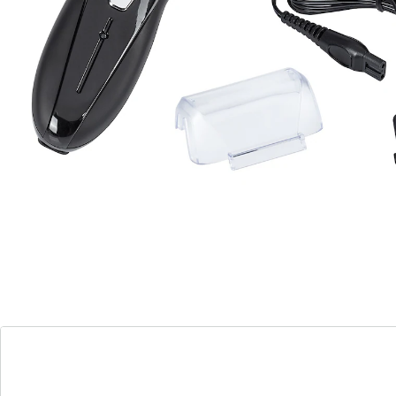
a.u.b. apart.
Details
Opmerkingen & producent
Beoordelingen
Direct uit de catalogus bestellen