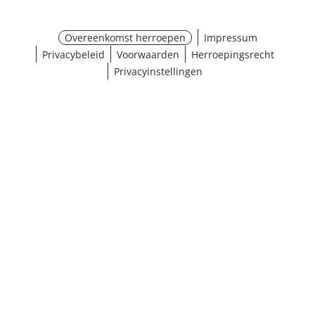
Overeenkomst herroepen
Impressum
Privacybeleid
Voorwaarden
Herroepingsrecht
Privacyinstellingen
¹ Klik hier voor de inwisselvoorwaarden
Sluiten