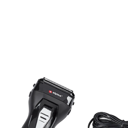
€ 32,99
incl. btw en plus
Verzendkosten
In het Winkelmandje
Leverbaar binnen 4-5 werkdagen
met tweevoudige scheerkop
met snortrimmer
Het oplaadbare apparaat maakt indruk met zijn
comfortabele handhaving en cool zwart design. Met
weergave batterijstatus en aan-/uitschakelaar. Incl.
afdekking, laadkabel en reinigingsborsteltjen.
Informatie over de batterijen:
De batterijen worden niet bijgeleverd. Bestel deze