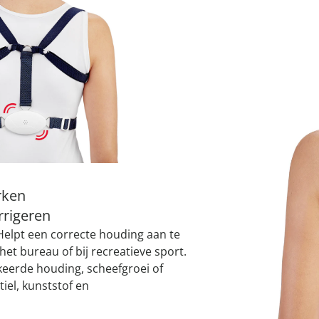
atjes
pen & handdouches
 Horloges
Geniale
Voorjaars
Decoratiev
Tuindecora
Schoenent
rganizers &
jes
kookaccess
nu ontdek
jetzt entde
nu ontdek
nu ontdek
ekjes
nu ontdek
dhulpmiddelen
iging
I
soires
n
ekken
Leverbaar binnen 
rken
rigeren
Helpt een correcte houding aan te
het bureau of bij recreatieve sport.
keerde houding, scheefgroei of
iel, kunststof en