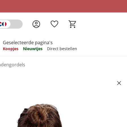
Geselecteerde pagina's
Koopjes
Nieuwtjes
Direct bestellen
ndengordels
pireren
pireren
pireren
pireren
pireren
, vibrerend
1
ndkosten