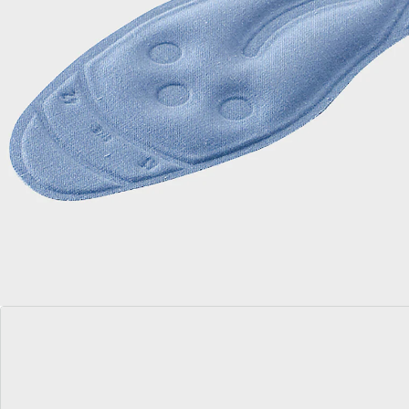
ondersteunt de aderpomp
de veneuze pomp ondersteunen
Ze ontlasten uw voeten en door de vloeiende beweging
ondersteunen ze uw voetspieren en de veneuze pomp.
Goed tegen vermoeide en gezwollen benen.
Details
Opmerkingen & producent
Beoordelingen