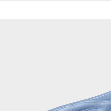
€ 32,99
incl. btw en plus
Verzendkosten
Maat
In het Winkelmandje
Leverbaar binnen 4-5 werkdagen
tegen gezwollen benen
verlicht de voeten
gevormd naar de voet