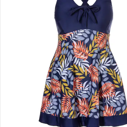
wedolina - Ons nieuwe modemerk
Of het nu gaat om elegante basics of trendy
highlights: wedolina staat voor modieuze
verscheidenheid, comfortabele pasvormen en een
faire prijs-kwaliteitverhouding. Elk stuk flatteert het
figuur en benadrukt je persoonlijkheid - voor een
zelfverzekerd gevoel, elke dag.
Nu ontdekken
Ontdek de juiste wonderwalk schoen voor elke
outfit