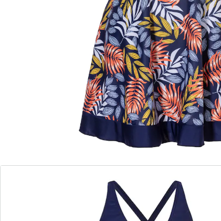
bevat ook een bijpassende blauwe zwembroek voor
een allround geslaagde zwemlook.
Details
Opmerkingen & producent
Beoordelingen