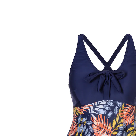
vanaf
€ 29,99
incl. btw en plus
Verzendkosten
Maat
In het Winkelmandje
Leverbaar binnen 4-5 werkdagen
flatterende pasvorm
Deze zwemjurk is de perfecte combinatie van stijl en
comfort. Het flatteert je figuur op een aantrekkelijke
manier en biedt een pasvorm op maat dankzij de
uitneembare cups en verstelbare bandjes. De set