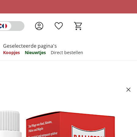
Geselecteerde pagina's
Koopjes
Nieuwtjes
Direct bestellen
pireren
pireren
pireren
pireren
pireren
BALLISTOL, 100 ml
Artikelnummer 907591
ndkosten