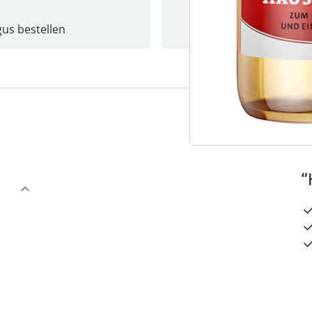
gus bestellen
Catalo
3
“