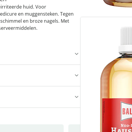
eirriteerde huid. Voor
pedicure en muggensteken. Tegen
etschimmel en broze nagels. Met
nserveermiddelen.