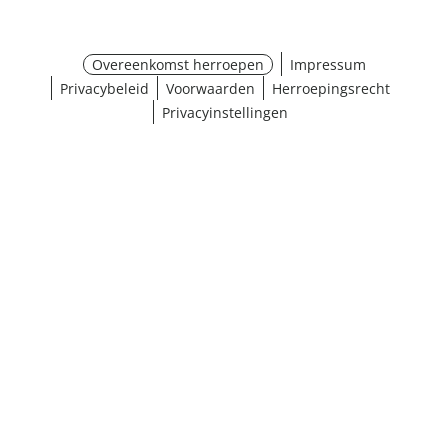
Overeenkomst herroepen
Impressum
Privacybeleid
Voorwaarden
Herroepingsrecht
Privacyinstellingen
¹ Klik hier voor de inwisselvoorwaarden
Sluiten