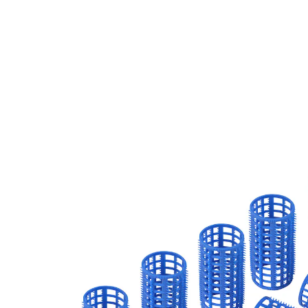
€ 9,99
incl. btw en plus
Verzendkosten
In het Winkelmandje
Leverbaar binnen 4-5 werkdagen
Krullen terwijl u slaapt!
weelderige krullen in uw slaap
ongestoord slapen dankzij zacht materiaal
Droomt u van prachtige krullen en meer volume? Deze
aangenaam zachte krulspelden laten uw wens in
vervulling gaan terwijl u slaapt. Gewoon‘s avonds