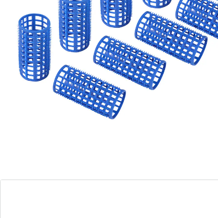
indraaien, fixeren en de volgende ochtend uw nieuwe
krullen bewonderen! Incl. fixeerstaafjes.
Details
Opmerkingen & producent
Beoordelingen
Direct uit de catalogus bestellen