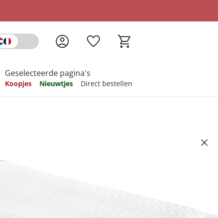
Geselecteerde pagina's
Koopjes
Nieuwtjes
Direct bestellen
pireren
pireren
pireren
pireren
pireren
derlegger
5
ndkosten