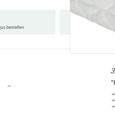
gus bestellen
Catalo
3
“