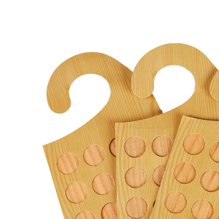
€ 9,49
incl. btw en plus
Verzendkosten
In het Winkelmandje
Leverbaar binnen 4-5 werkdagen
Zo jaagt u motten op de vlucht!
Gewoon dit hangertje van cederhout aan de
kledingstang in de kast hangen en u heeft geen last
meer van motten of muffe geurtjes.
Materiaal: cederhout
3 stuks