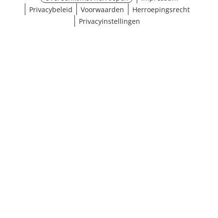
Privacybeleid
Voorwaarden
Herroepingsrecht
Privacyinstellingen
¹ Klik hier voor de inwisselvoorwaarden
Sluiten