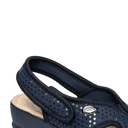
€ 29,99
incl. btw en plus
Verzendkosten
Maat
In het Winkelmandje
Leverbaar binnen 4-5 werkdagen
zacht microvezel voetbed
met stretch en klittenbandsluiting
Glanst met een mooi stippenpatroon. En gemakkelijk
aan te trekken dankzij de klittenbandsluiting bij de hiel
en het elastiek aan de voorkant. Zacht, ademend