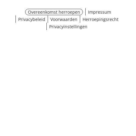
Overeenkomst herroepen
Impressum
Privacybeleid
Voorwaarden
Herroepingsrecht
Privacyinstellingen
Maat selecteren
¹ Klik hier voor de inwisselvoorwaarden
Sluiten