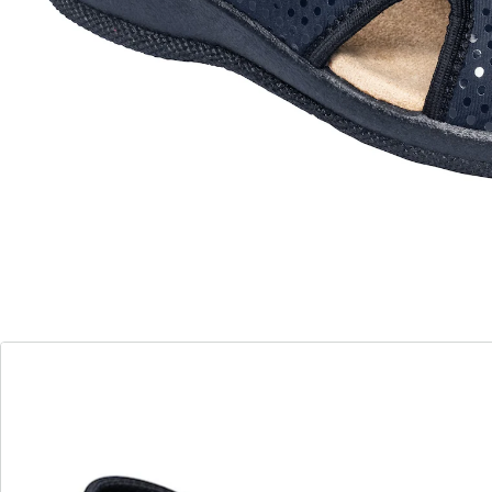
microvezel voetbed en slipvaste buitenzool.
Details
Opmerkingen & producent
Beoordelingen
Direct uit de catalogus bestellen