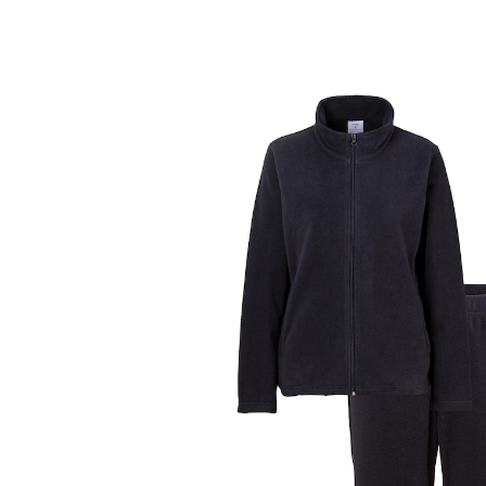
€ 19,99
incl. btw en plus
Verzendkosten
Maat
In het Winkelmandje
Leverbaar binnen 4-5 werkdagen
Voel je thuis - je perfecte metgezel voor
ontspannende uren!
comfortabele pasvorm
lekker warm en heerlijk luchtig
broek met elastische comfortband