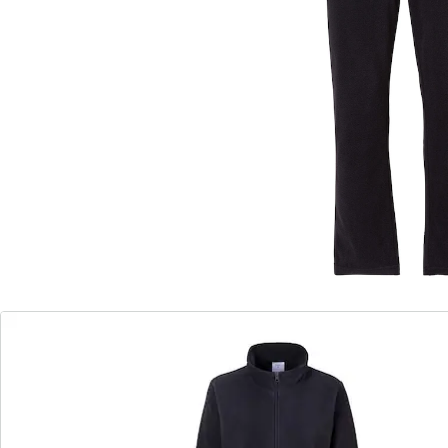
Jas met praktische zakken
optimale bewegingsvrijheid dankzij
elastisch trekkoord
wasbaar op 30° C
Thuis moet het zo behaaglijk mogelijk zijn – en
hiervoor is dit comfortabele huispak perfect! De stof
voelt aangenaam aan op de huid en zorgt voor een
weldadig gevoel. De broek met elastische band biedt
tevens volledige bewegingsvrijheid en zit perfect. Vest
met 2 zakken en ritssluiting.
Details
Opmerkingen & producent