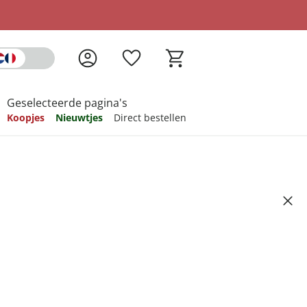
Geselecteerde pagina's
Koopjes
Nieuwtjes
Direct bestellen
pireren
pireren
pireren
pireren
pireren
"
Artikelnummer 5012958
ndkosten