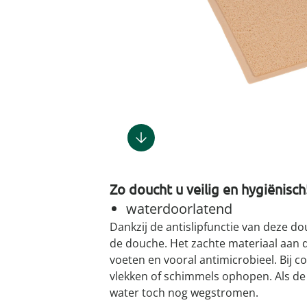
Gootsteenm
Douchekop
Sieraden &
Dierenbenodigdheden
Fitnessapparaten
Dierenbenodigdheden
Klokken & wekkers
Herenaccessoires
Keukenapparaten
Geschenken voor de
Gootsteeno
Doucherek
Tassen
gootsteenr
Grafdecoratie
Gezondheidsartikelen
kinderen
Huishoudelijke hulpen
Meubilair
Herenkleding
Geniale ba
Keukeninrichting
Keukenrein
Geniale tuinartikelen
Incontinentieartikelen
Geschenken voor de man
Klussen
Verlichting & lampen
Herenondergoed
Toiletacces
Keukentextiel
Theedoeke
Plantenaccessoires
Lichaamsverzorgingsproducten
Geschenken voor de
Meer ontdekken
Meer ontdekken
Meer ontdekken
Meer ontd
vrouw
Meer ontdekken
Plantenshop
Mobiliteits- &
loophulpmiddelen
Knutselen & handwerken
Tuindecoratie
Wellnessproducten
Vrijetijdsartikelen
Zo doucht u veilig en hygiënisch
Tuinmeubels &
accessoires
waterdoorlatend
Dankzij de antislipfunctie van deze do
Meer ontdekken
de douche. Het zachte materiaal aan
voeten en vooral antimicrobieel. Bij c
vlekken of schimmels ophopen. Als de 
water toch nog wegstromen.