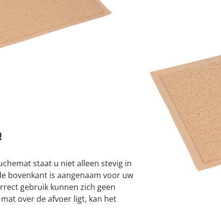
atjes
pen & handdouches
 Horloges
Geniale
Voorjaars
Decoratiev
Tuindecora
Schoenent
I
rganizers &
jes
kookaccess
nu ontdek
jetzt entde
nu ontdek
nu ontdek
ekjes
nu ontdek
dhulpmiddelen
iging
Leverbaar binnen 
soires
n
ekken
!
uchemat staat u niet alleen stevig in
 de bovenkant is aangenaam voor uw
orrect gebruik kunnen zich geen
mat over de afvoer ligt, kan het