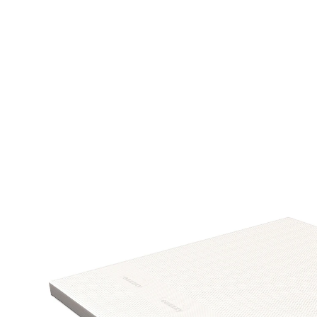
€ 350,99
incl. btw en plus
Verzendkosten
Variant
160x200x9 cm
+ 4
In het Winkelmandje
Nog maar enkele artikelen beschikbaar
Leverbaar binnen 4-5 werkdagen
Premium, aan twee kanten te beslapen topper met