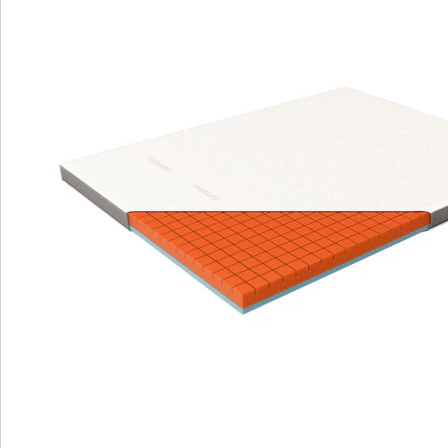
Handige etiketten op de tijk geven de
hardheid van de beide kanten aan
biedt dankzij zijn unieke constructie en innovaties een
tot dusver ongekende mate aan ergonomie, comfort
en ontspanning. De topper is aan twee kanten te
beslapen en zorgt daardoor voor uitstekend
slaapcomfort, ongeacht lengte, leeftijd, gewicht of
slaaphouding van de gebruiker. In de tijk van deze aan
twee kanten te beslapen topmatras is zilver verwerkt,
wat de groei van bacteriën kan remmen.
Details
Opmerkingen & producent