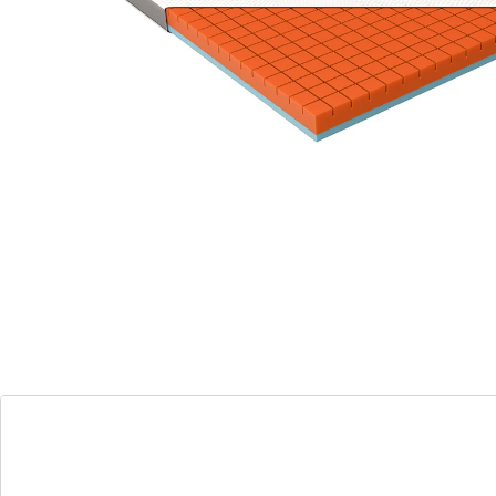
unieke ergo-cube-technologie!
6,5 cm dik ergo-cube schuim met
individueel werkende kubussen
2,5 cm dik zacht memory foam met gel-
infusie waar het lichaam zacht in wegzakt
360°-zonering dankzij individuele
kubussen
Punt- en thermo-elastisch schuim past
zich individueel aan ieder lichaams- en
slaaptype aan
De topper kan supersnel worden
omgedraaid en vastgemaakt, zonder dat
de tijk hoeft te worden verwijderd
Mesh aan de zijkanten van de topper
verbetert het ademend vermogen
3-lagig met antibacteriële zilverdraden