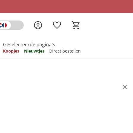
Geselecteerde pagina's
Koopjes
Nieuwtjes
Direct bestellen
pireren
pireren
pireren
pireren
pireren
pan “Quatrorondo” met
Artikelnummer 6747230