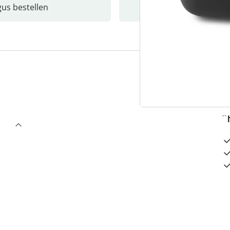
gus bestellen
Catalo
3
“