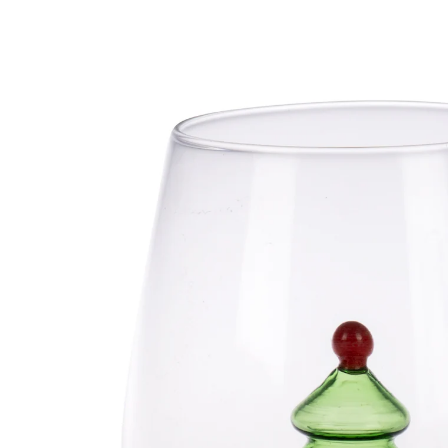
€ 11,99
incl. btw en plus
Verzendkosten
€ 10,99
slechts
vanaf
2
stuks
1
In het Winkelmandje
Leverbaar binnen 4-5 werkdagen
perfect gemodelleerde 3D-dennenboom
binnenin
Een glaasje “dennen”, graag! In dit originele glas zit een
verrassing verborgen: slokje voor slokje komt de