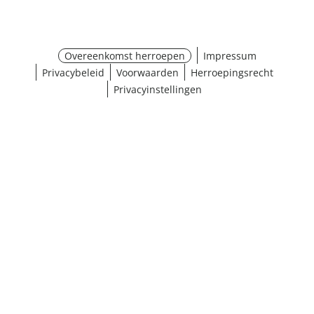
Overeenkomst herroepen
Impressum
Privacybeleid
Voorwaarden
Herroepingsrecht
Privacyinstellingen
¹ Klik hier voor de inwisselvoorwaarden
Sluiten