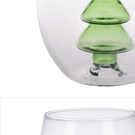
schattige 3D-kerstboom tevoorschijn uit uw drankje –
een echt feestelijke traktatie!
Details
Opmerkingen & producent
Beoordelingen
Direct uit de catalogus bestellen