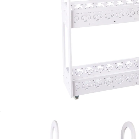
Eenheidsprijs:
€ 24,99
Elegante organisator!
drie ruime niveaus
flexibel dankzij praktische wielen
ruimtebesparend en praktisch
Onze "Elegance" trolley is niet alleen een opruimgenie,
maar ook een stijlvolle toevoeging aan je huis! Met drie
royale niveaus biedt hij genoeg ruimte om je
belangrijkste keukengerei in stijl te presenteren en
binnen handbereik te houden. De praktische wielen
zorgen voor moeiteloze verplaatsing en maken van
deze trolley de perfecte metgezel voor je badkamer of
berging.