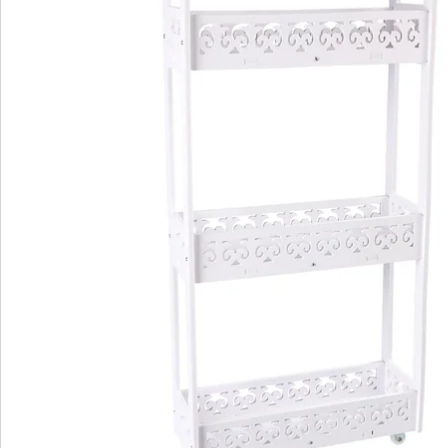
Het elegante ontwerp geeft je kamer een esthetisch
tintje zonder aan functionaliteit in te boeten. Met deze
ruimtebesparende en toch veelzijdige trolley kun je je
huis in stijl organiseren en essentiële items binnen
handbereik houden. Verbeter je elegantie met deze
multifunctionele organiser!
Details
Opmerkingen & producent
Beoordelingen