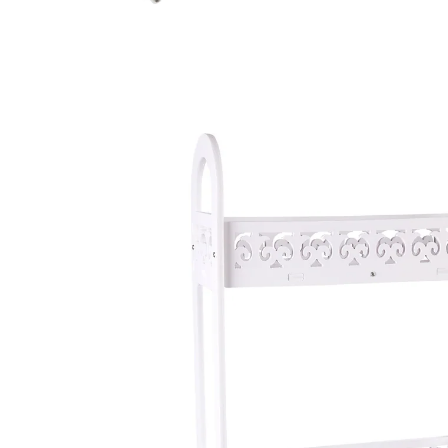
€ 19,99
incl. btw en plus
Verzendkosten
In het Winkelmandje
Leverbaar binnen 4-5 werkdagen
Alternatief product
We hebben een alternatief voor dit artikel gevonden
dat misschien interessant voor u is:
Ruimtebesparend rekje
(58)