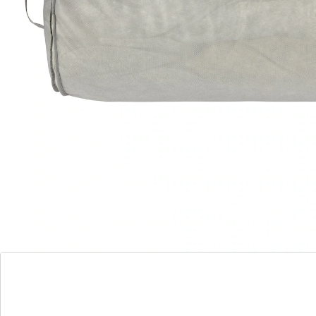
plekje en blijft netjes. Dankzij de praktische draaglus
trotseert deze beddengoedtas moeiteloos elke
verhuizing of vervoer naar de wasserette.
Details
Opmerkingen & producent
Beoordelingen
Direct uit de catalogus bestellen