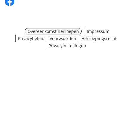
Overeenkomst herroepen
Impressum
Privacybeleid
Voorwaarden
Herroepingsrecht
Privacyinstellingen
¹ Klik hier voor de inwisselvoorwaarden
Sluiten