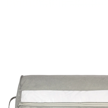
€ 10,99
incl. btw en plus
Verzendkosten
In het Winkelmandje
Leverbaar binnen 4-5 werkdagen
Orde het hele jaar door!
textiel stofvrij en schoon bewaren
perfect om seizoensbeddengoed op te
bergen
Met deze opbergkunstenaar tovert u in een wip orde in
de slaapkamer en creëert u extra ruimte in de berging:
seizoensbeddengoed of ander textiel krijgt een schoon