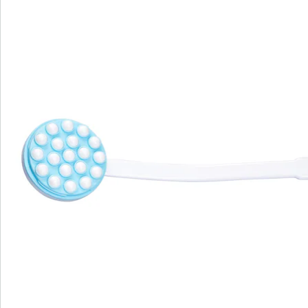
Je insmeren kan best een uitdaging zijn – vooral op de
rug, waar je zonder hulp nauwelijks bij kunt. Met de
lotionborstel wordt het aanbrengen van lotion of
crème een stuk eenvoudiger, ook als u uw armen of
schouders minder goed kunt bewegen. De
lotionborstel bestaat uit een lange, licht gebogen
greep en een kop die u kunt vullen met een crème of
lotion. Hij is ideaal om u bijvoorbeeld na een bad of
douche in te smeren met bodylotion. Voor producten
met een speciale consistentie, zoals
zonnebrandcrème, is de lotionborstel echter niet
geschikt, omdat die de werking van de balletjes
negatief kunnen beïnvloeden.
Nadat u de lotionborstel hebt gevuld, beweegt u hem
over uw rug. Dankzij de geïntegreerde balletjes wordt
de lotion gelijkmatig verdeeld en zachtjes uitgesmeerd.
Indien gewenst kunt u de lotionborstel ook zonder
greep gebruiken – praktisch om eenvoudig bij uw