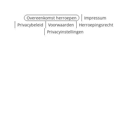
Overeenkomst herroepen
Impressum
Privacybeleid
Voorwaarden
Herroepingsrecht
Privacyinstellingen
¹ Klik hier voor de inwisselvoorwaarden
Sluiten