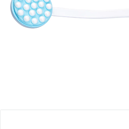
Lotion aanbrenghulp + GRATIS rugborstel
(33)
Eenheidsprijs:
€ 9,99
Opsmeren gemakkelijk gemaakt
praktische hulp bij het aanbrengen van
crème
voor bodylotion, crème,
zonnebrandcrème, enz.
vulbare kop met geïntegreerde
massagerollen
ideaal bij bewegingsbeperkingen zoals
reuma
kan met of zonder handvat worden
gebruikt