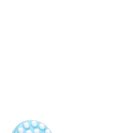
€ 9,99
incl. btw en plus
Verzendkosten
In het Winkelmandje
Leverbaar binnen 4-5 werkdagen
Alternatief product
We hebben een alternatief voor dit artikel gevonden
dat misschien interessant voor u is:
mayenvital