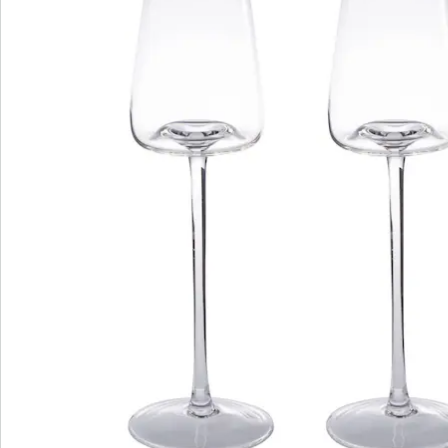
We zijn er voor u
Servicehotline
3 redenen voor