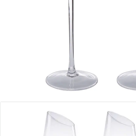
Details
Opmerkingen & producent
Beoordelingen
Direct uit de catalogus bestellen
Catalogus aanvragen