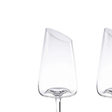
€ 9,99
incl. btw en plus
Verzendkosten
€ 8,99
slechts
vanaf
2
stuks
1
In het Winkelmandje
Leverbaar binnen 4-5 werkdagen
Wat betreft design is dit champagneglas
ongeëvenaard: de elegante kelk met afgeschuinde
drinkrand voegt een vleugje luxe toe aan elk slokje!