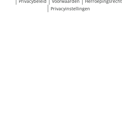
Privacybeleid
Voorwaarden
Herroepingsrecht
Privacyinstellingen
¹ Klik hier voor de inwisselvoorwaarden
Sluiten