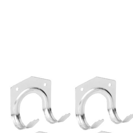
€ 10,99
incl. btw en plus
Verzendkosten
In het Winkelmandje
Leverbaar binnen 4-5 werkdagen
Hangplek voor uw tuingereedschap!
universeel in gebruik
Houd uw kelder, garage of schuur opgeruimd en
georganiseerd met deze stevige gereedschaphouders!
De 2 haken per houder zorgen ervoor dat elk
tuingereedschap veilig op zijn plaats blijft en u het bij
de hand heeft. Incl. montagemateriaal.