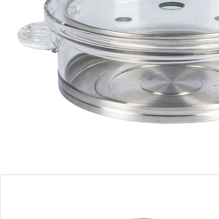
Met deze stoompan wordt koken een belevenis!
Dankzij het doorzichtige deksel kunt u het eten altijd in
de gaten houden, zonder het garingsproces te
verstoren. Groente blijft knapperig en behoudt
waardevolle vitamines, terwijl de roestvrijstalen bodem
voor een optimale warmteoverdracht zorgt. Dankzij de
handige inzet verandert u de pan in een handomdraai
in een stoompan. Gezond koken was nog nooit zo
eenvoudig!
Details
Opmerkingen & producent
Beoordelingen