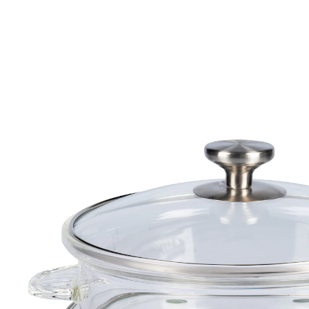
€ 49,99
incl. btw en plus
Verzendkosten
In het Winkelmandje
Leverbaar binnen 4-5 werkdagen
Goed zicht bij het koken!
deksel kan de hele tijd gesloten blijven
met rvs bodem
Koken met behoud van vitamines
Deksel past op pan en stoominzet
alles transparant – ook visueel genieten