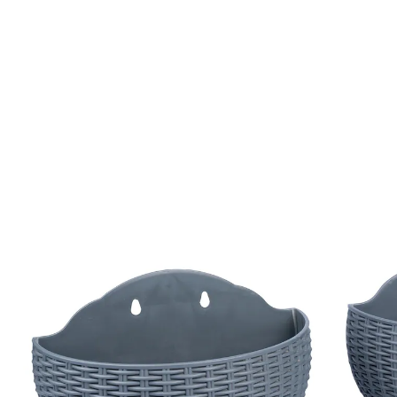
€ 9,99
incl. btw en plus
Verzendkosten
In het Winkelmandje
Leverbaar binnen 4-5 werkdagen
Hangen prachtig aan de wand!
met metalen ophanghaken
met afvoer tegen waterophoping
Verticale beplanting van wanden is helemaal in en
creëert een natuurlijke, knusse sfeer – zelfs op kleine
balkons. De hangpotten in rotanlook kunnen optimaal
worden bevestigd dankzij 2 haken (inbegrepen) en