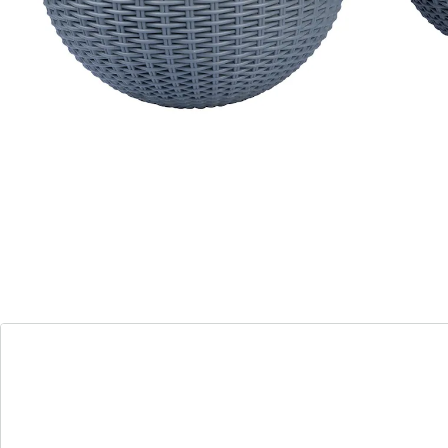
bieden uw planten ideale groeicondities. Een siliconen
afdichting regelt de waterbehoefte en voorkomt dat er
water blijft staan of druppelt.
Details
Opmerkingen & producent
Beoordelingen
Direct uit de catalogus bestellen