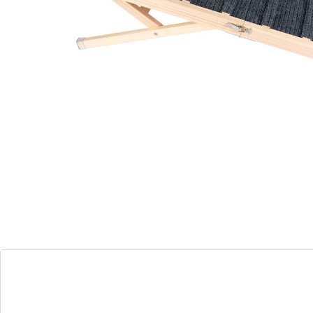
echt over met moeizaam optillen of riskante sprongen!
Via de met vilt beklede treden loopt uw lieveling
moeiteloos en veilig de auto in of naar een ander
hooggelegen plek, en ontziet zijn gewrichten.
Details
Opmerkingen & producent
Beoordelingen