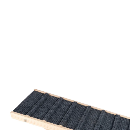
€ 94,99
incl. btw en plus
Verzendkosten
Stuur mij een melding
Momenteel niet leverbaar
Makkelijk naar boven
pvouwbaar om ruimte te besparen
met greep om makkelijk te verplaatsen
antislip-treden dankzij laagje vilt
De oplossing voor oudere honden, honden met een
beperking of gewoon enkel voor die honden die stijlvol
op weg willen! Met onze inklapbare hondentrap is het