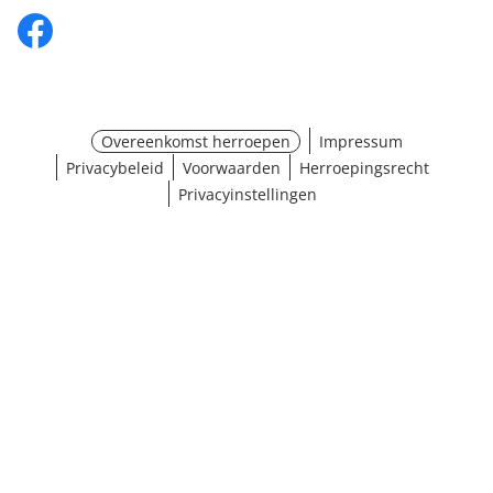
Overeenkomst herroepen
Impressum
Privacybeleid
Voorwaarden
Herroepingsrecht
Privacyinstellingen
¹ Klik hier voor de inwisselvoorwaarden