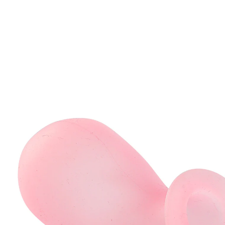
€ 8,99
incl. btw en plus
Verzendkosten
In het Winkelmandje
Leverbaar binnen 4-5 werkdagen
Ongewenst kalk verwijderen!
Gevuld met ontkalkingsvloeistof en aan de waterkraan
gehangen ontkalkt deze ballon helemaal vanzelf. Hij
laat alles weer net zo mooi stralen als voorheen. Past
op alle in de handel verkrijgbare kranen.