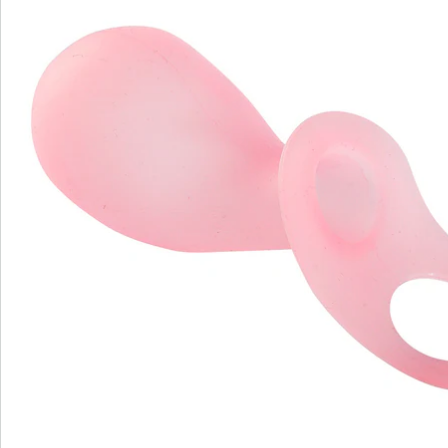
We zijn er voor u
Servicehotline
3 redenen voor