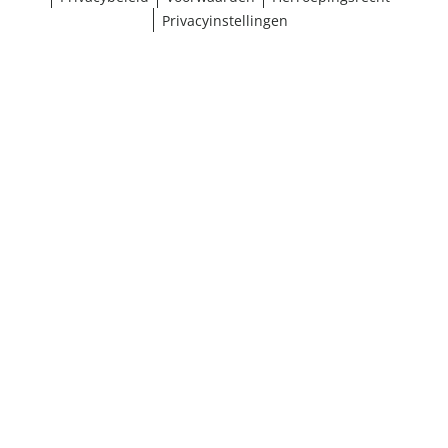
Privacyinstellingen
¹ Klik hier voor de inwisselvoorwaarden
Sluiten