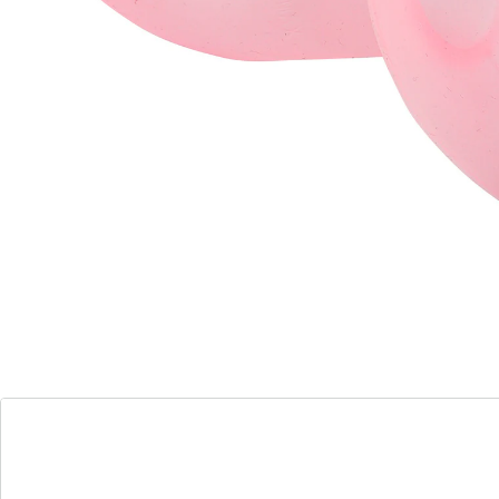
Details
Opmerkingen & producent
Beoordelingen
Direct uit de catalogus bestellen
Catalogus aanvragen