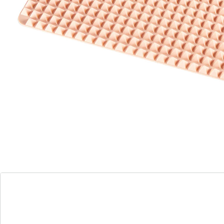
360°-bakeffect
Materiaal: silicone
Details
Opmerkingen & producent
Beoordelingen