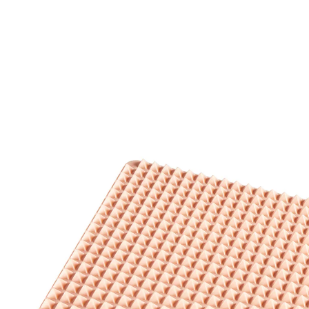
€ 13,99
incl. btw en plus
Verzendkosten
In het Winkelmandje
Leverbaar binnen 4-5 werkdagen
Knapperig genieten zonder wroeging!
360° bakeffect
Zorgeloos genieten van krokant en hartig!
Zonder schuldgevoel genieten van kip en andere
lekkernijen! Gewoon op de grillmat leggen, het
overtollige vet loopt via de noppen weg. Alles blijft
krokant! Niets bakt aan. Temperatuur- bestendig tot
+230°C. Vaatwasserbestendig.