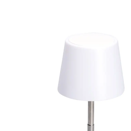
€ 13,99
incl. btw en plus
Verzendkosten
€ 9,99
slechts
vanaf
2
stuks
1
In het Winkelmandje
Leverbaar binnen 4-5 werkdagen
Een stralende metamorfose!
te gebruiken als decospot of als
functionele tafellamp