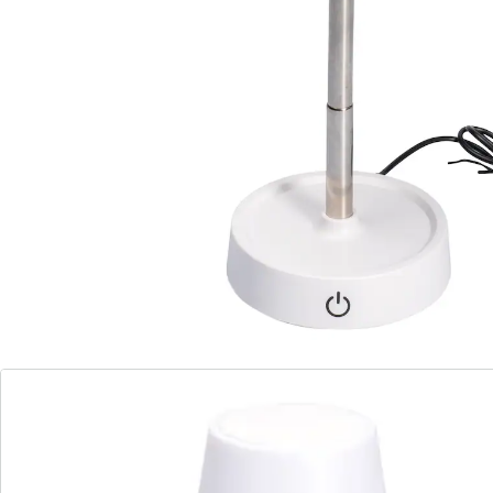
In hoogte verstelbaar
snoerloos
touch-bediening
Met deze stijlvolle ledlamp kunt u elke omgeving in het
juiste licht zetten. U kunt de ingebouwde accu via de
USB-kabel (meegeleverd) opladen en de lamp overal
snoerloos neerzetten als decospot of tafellamp.
Informatie over de batterijen:
Incl. batterijen. (Lithiumionaccu x 1)
Details
Opmerkingen & producent
Beoordelingen