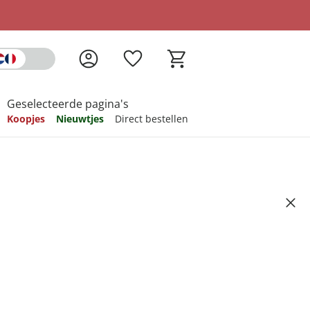
Geselecteerde pagina's
Koopjes
Nieuwtjes
Direct bestellen
pireren
pireren
pireren
pireren
pireren
t transportdeksel
Artikelnummer 6750079
ndkosten