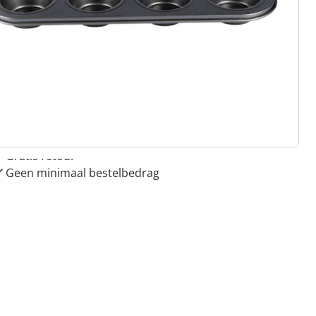
 redenen voor
Huis & Comfort”
Gratis kopen op rekening
Gratis retour
Geen minimaal bestelbedrag