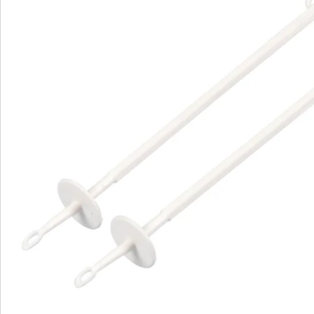
We zijn er voor u
Servicehotline
3 redenen voor
“Huis & Comfort”