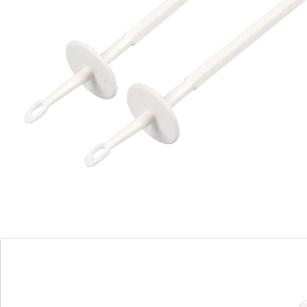
Details
Opmerkingen & producent
Beoordelingen
Direct uit de catalogus bestellen
Catalogus aanvragen