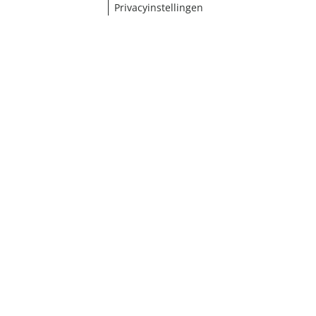
Privacyinstellingen
¹ Klik hier voor de inwisselvoorwaarden
Sluiten