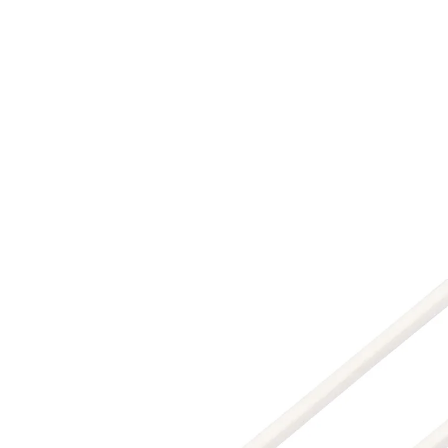
€ 2,49
incl. btw en plus
Verzendkosten
In het Winkelmandje
Leverbaar binnen 4-5 werkdagen
Oren reinigen? Dan wel veilig!
Deze oorreiniger maakt uw oor grondig en zachtjes
schoon. De veiligheidspad en de extra
veiligheidsafstand voorkomen dat hij te diep in het oor
binnendringt.