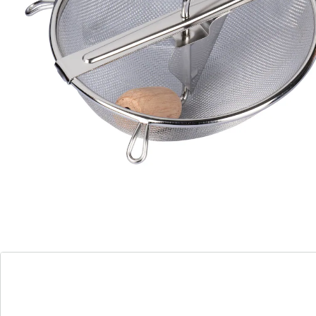
resultaat! Passe-vite – een absolute "must" in de fijne
keuken!
Details
Opmerkingen & producent
Beoordelingen
Direct uit de catalogus bestellen