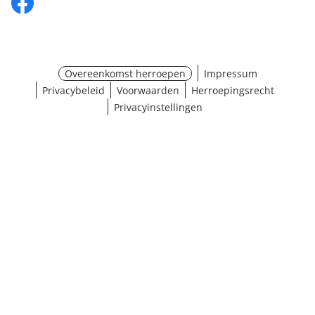
Overeenkomst herroepen
Impressum
Privacybeleid
Voorwaarden
Herroepingsrecht
Privacyinstellingen
¹ Klik hier voor de inwisselvoorwaarden
Sluiten