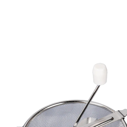
€ 15,99
incl. btw en plus
Verzendkosten
In het Winkelmandje
Leverbaar binnen 4-5 werkdagen
Hoogwaardige zeef voor fijne keukencreaties
Veelzijdig te gebruiken
Veelzijdig gebruik
Roestvrij staal
Voor klonters krijgt u geen complimenten!
Daarom grijpt u voor fijne soepen, sauzen of puree
naar de passe-vite! Voor een gegarandeerd klontervrij