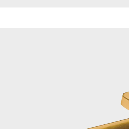
€ 9,99
incl. btw en plus
Verzendkosten
In het Winkelmandje
Leverbaar binnen 4-5 werkdagen
Het "fundament" voor uw parasol!
Voor een stabiele stand van uw parasol of droogmolen
zorgt vanaf nu de scherm-boy! Met de trapbeugel aan
het stevige hoekijzer stampt u deze in het gazon, het
zand of de grond (eventueel met een hamer
inkloppen).