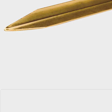
Stelschroef
: Ø van 17-30 mm verstelbaar
Details
Opmerkingen & producent
Beoordelingen
Direct uit de catalogus bestellen