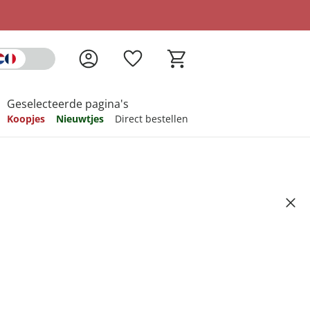
Geselecteerde pagina's
Koopjes
Nieuwtjes
Direct bestellen
pireren
pireren
pireren
pireren
pireren
aam "Bamboe"
Artikelnummer 6736041
ndkosten