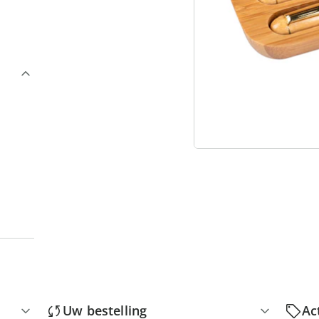
3
“
Uw bestelling
Ac