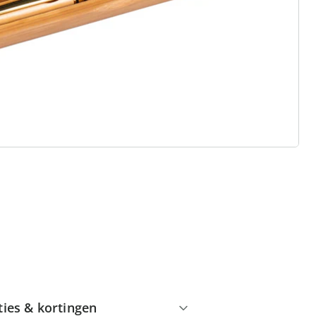
 redenen voor
Huis & Comfort”
Gratis kopen op rekening
Gratis retour
Geen minimaal bestelbedrag
ties & kortingen